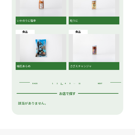
いかのうに塩辛
粒うに
食品
食品
幅広あらめ
さざえチャンジャ
BACK
1
2
3
4
5
…
11
NEXT
お店で探す
該当がありません。