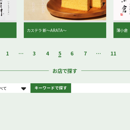
カステラ 新〜ARATA〜
薄小倉
1
…
3
4
5
6
7
…
11
お店で探す
キーワードで探す
べて