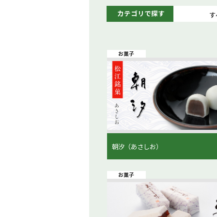
カテゴリで探す
す
お菓子
朝汐（あさしお）
お菓子