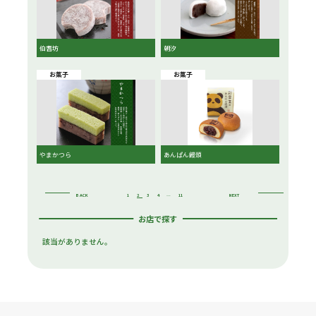
伯耆坊
朝汐
お菓子
お菓子
やまかつら
あんぱん饅頭
BACK
1
2
3
4
…
11
NEXT
お店で探す
該当がありません。